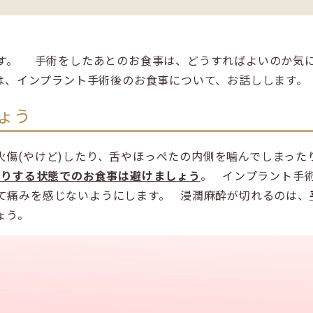
ホワイトニング
予防・メンテナンス
訪問歯科診療
です。 手術をしたあとのお食事は、どうすればよいのか気
は、インプラント手術後のお食事について、お話しします
ょう
火傷(やけど)したり、舌やほっぺたの内側を噛んでしまった
たりする状態でのお食事は避けましょう
。 インプラント手
て痛みを感じないようにします。 浸潤麻酔が切れるのは、
しょう。