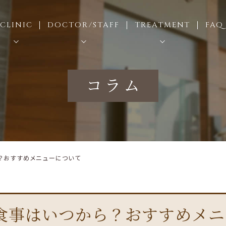
CLINIC
DOCTOR/STAFF
TREATMENT
FAQ
医院情報
スタッフ紹介
むし歯治療
コラム
設・設備紹介
ドクターズインタビュー
歯周病治療
採用情報
インプラント治療
矯正歯科（成人）
小児矯正
セラミック治療
？おすすめメニューについて
歯科口腔外科
小児歯科
食事はいつから？おすすめメニ
入れ歯治療