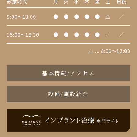
診療時間
月
火
水
木
金
土
日祝
9:00～13:00
●
●
●
●
●
△
／
15:00～18:30
●
●
●
●
●
／
／
△ ... 8:00～12:00
基本情報/アクセス
設備/施設紹介