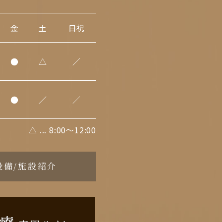
金
土
日祝
●
△
／
●
／
／
△ ... 8:00～12:00
設備/施設紹介