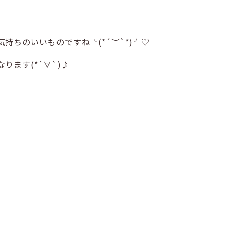
ちのいいものですね╰(*´︶`*)╯♡
ます(*´∀`)♪