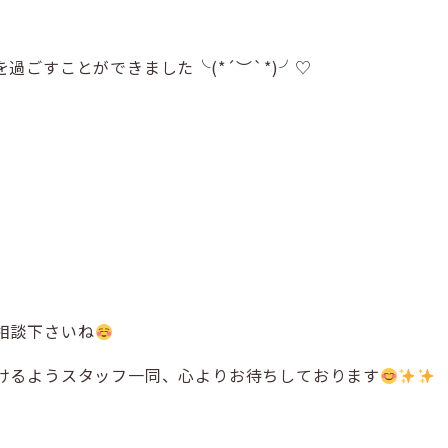
ごすことができました╰(*´︶`*)╯♡
相談下さいね
けるようスタッフ一同、心よりお待ちしております