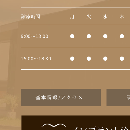
診療時間
月
火
水
木
9:00～13:00
●
●
●
●
15:00～18:30
●
●
●
●
基本情報/アクセス