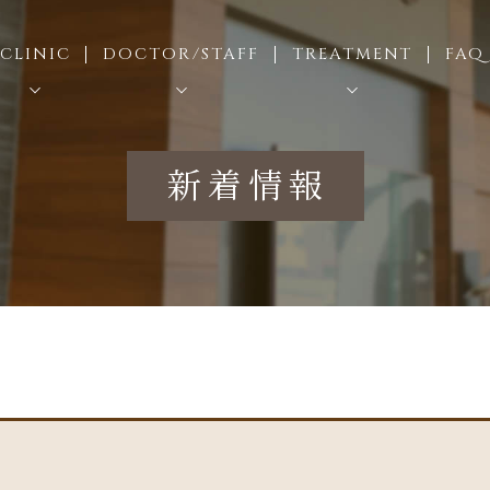
CLINIC
DOCTOR/STAFF
TREATMENT
FAQ
医院情報
スタッフ紹介
むし歯治療
新着情報
設・設備紹介
ドクターズインタビュー
歯周病治療
採用情報
インプラント治療
矯正歯科（成人）
小児矯正
セラミック治療
歯科口腔外科
小児歯科
入れ歯治療